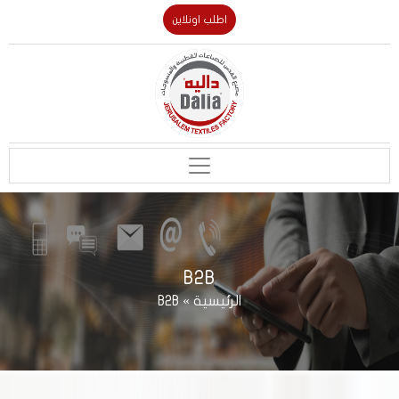
اطلب اونلاين
B2B
B2B
»
الرئيسية