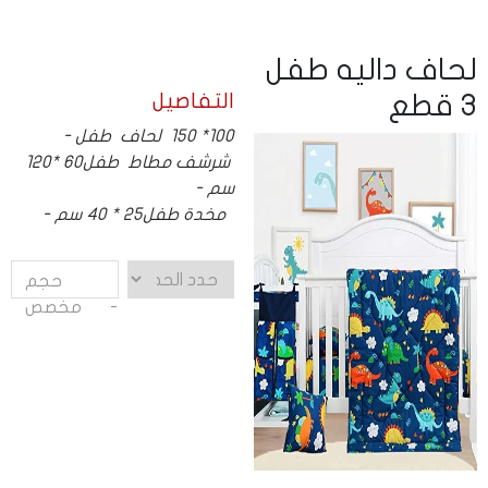
لحاف داليه طفل
التفاصيل
3 قطع
100* 150 لحاف طفل -
شرشف مطاط طفل60 *120
سم -
مخدة طفل25 * 40 سم -
حجم
مخصص